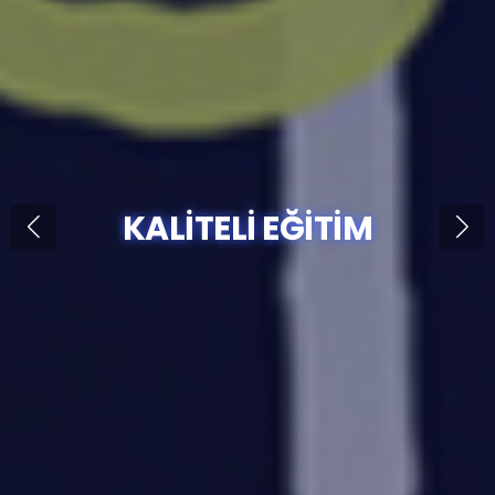
KALİTELİ EĞİTİM