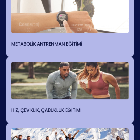
METABOLİK ANTRENMAN EĞİTİMİ
HIZ, ÇEVİKLİK, ÇABUKLUK EĞİTİMİ