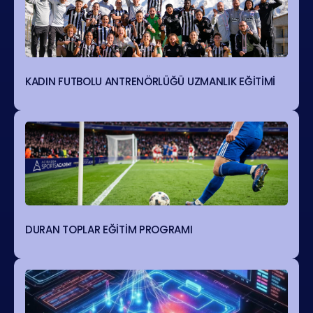
KADIN FUTBOLU ANTRENÖRLÜĞÜ UZMANLIK EĞİTİMİ
DURAN TOPLAR EĞİTİM PROGRAMI