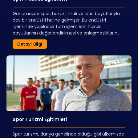
Günümüzde spor, hukuki, mali ve idari boyutlarıyla
dev bir endüstri haline gelmiştir. Bu endüstri
içerisinde yapılacak tüm işlemlerin hukuki
boyutlarının değerlendirilmesi ve anlaşmazlıkların
çözüme kavuşturulması noktasında uzmanlara olan
Detaylı Bilgi
ihtiyaç her geçen gün artmaktadır.
Spor Hukuku Eğitimleri, sadece hukukçuların değil
aynı zamanda yönetici, sporcu ve sektörün diğer
çalışanlarına yönelik özel bir eğitim programıdır.
Spor Turizmi Eğitimleri
Spor turizmi, dünya genelinde olduğu gibi ülkemizde