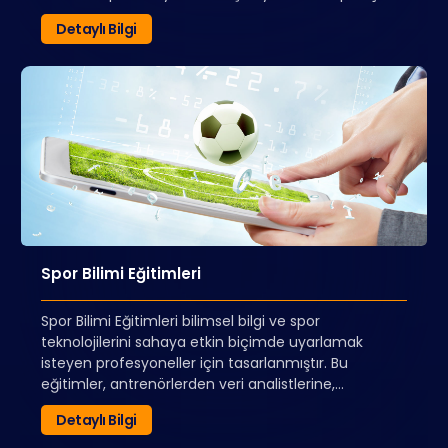
dersin çıkarılması mümkündür.
Detaylı Bilgi
Spor Bilimi Eğitimleri
Spor Bilimi Eğitimleri bilimsel bilgi ve spor
teknolojilerini sahaya etkin biçimde uyarlamak
isteyen profesyoneller için tasarlanmıştır. Bu
eğitimler, antrenörlerden veri analistlerine,
akademisyenlerden takım doktorlarına kadar çok
Detaylı Bilgi
geniş bir kitleye hitap etmektedir. Bu eğitimlerin
temel amacı katılımcıların bilimsel veriye dayalı