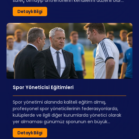
süreç olmayıp antrenörlerin kendilerini düzenli olarak
güncellemeleri gerekmektedir. Genel antrenör
Detaylı Bilgi
eğitimlerinin yanı sıra farklı uzmanlık alanlarına
yönelmeyi sağlayan kurslar da eğitim
portföyümüzde yer almaktadır.
Spor Yöneticisi Eğitimleri
Spor yönetimi alanında kaliteli eğitim almış,
profesyonel spor yöneticilerinin federasyonlarda,
kulüplerde ve ilgili diğer kurumlarda yönetici olarak
yer almaması günümüz sporunun en büyük
problemlerden biridir. Spor Yöneticisi Eğitimleri, teorik
Detaylı Bilgi
bilgilerin ötesinde spor dünyasında önemli