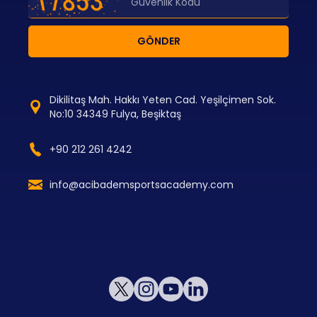
GÖNDER
Dikilitaş Mah. Hakkı Yeten Cad. Yeşilçimen Sok.
No:10 34349 Fulya, Beşiktaş
+90 212 261 4242
info@acibademsportsacademy.com