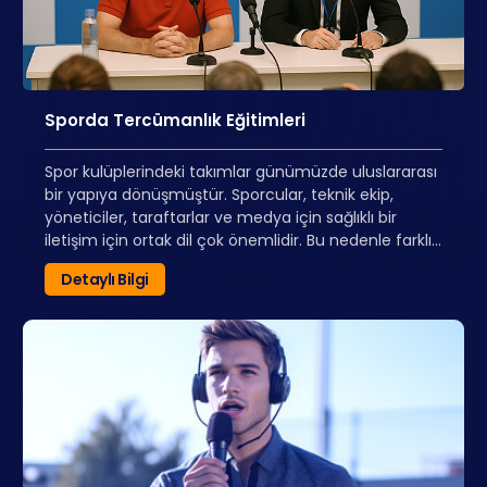
Sporda Tercümanlık Eğitimleri
Spor kulüplerindeki takımlar günümüzde uluslararası
bir yapıya dönüşmüştür. Sporcular, teknik ekip,
yöneticiler, taraftarlar ve medya için sağlıklı bir
iletişim için ortak dil çok önemlidir. Bu nedenle farklı
milletlerden ve kültürlerden gelen kişiler arası
Detaylı Bilgi
iletişimde tercümanlara büyük iş düşmektedir.
Sadece yabancı dil bilmenin de yeterli olmadığı bu
alanda sportif terimler, takım içinde dikkat edilmesi
gereken hususlar, simultane tercüme edebilmenin
incelikleri gibi pek çok konuda bilgiler verilecektir.