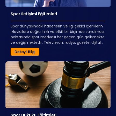
Spor İletişimi Eğitimleri
Spor dünyasındaki haberlerin ve ilgi çekici içeriklerin
izleyicilere doğru, hızlı ve etkili bir biçimde sunulması
noktasında spor medyası her geçen gün gelişmekte
ve değişmektedir. Televizyon, radyo, gazete, dijital
medya ve sosyal medya gibi farklı mecralarda
Detaylı Bilgi
yorumcu, muhabir, sunucu, içerik üreticisi gibi olmak
isteyenleri sayısı her geçen gün artmaktadır.
Spor Hukuku Eğitimleri