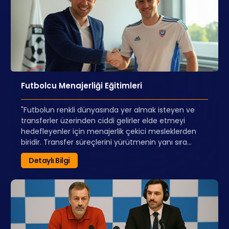
edecek profesyoneller yetiştirmeyi hedeflemektedir.
Futbolcu Menajerliği Eğitimleri
"Futbolun renkli dünyasında yer almak isteyen ve
transferler üzerinden ciddi gelirler elde etmeyi
hedefleyenler için menajerlik çekici mesleklerden
biridir. Transfer süreçlerini yürütmenin yanı sıra
futbolcuların özel yaşantılarında da menajerleri en
Detaylı Bilgi
büyük destekçileridir.