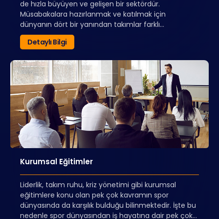
de hızla büyüyen ve gelişen bir sektördür.
Müsabakalara hazırlanmak ve katılmak için
dünyanın dört bir yanından takımlar farklı
destinasyonlara seyahat etmektedir. Seyahat eden
Detaylı Bilgi
takımların talepleri ve ihtiyaçlarını karşılayabilmek
adına onlara servis sunan profesyonellerin spor
turizmine özel bir eğitim almış olmaları
gerekmektedir.
Spor Turizmi Eğitimleri, sektörün ihtiyaç duyduğu
spor turizmi konusunda uzman kişilerin yetişmesi
adına spor tesisleri ile iş birliği içerisinde
gerçekleştirilecektir. Teorik eğitimlerin yanı sıra
gerçek kamp ortamlarında katılımcıların pratik
yapması sağlanacaktır.
Kurumsal Eğitimler
Liderlik, takım ruhu, kriz yönetimi gibi kurumsal
eğitimlere konu olan pek çok kavramın spor
dünyasında da karşılık bulduğu bilinmektedir. İşte bu
nedenle spor dünyasından iş hayatına dair pek çok