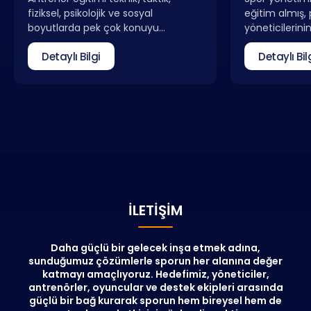
fiziksel, psikolojik ve sosyal
eğitim almış,
boyutlarda pek çok konuyu
yöneticilerini
içermektedir. Antrenör eğitimi lisans
kulüplerde ve 
Detaylı Bilgi
Detaylı Bil
almakla birlikte sona eren bir süreç
yönetici olar
olmayıp antrenörlerin kendilerini
günümüz spo
düzenli olarak güncellemeleri
problemlerden 
gerekmektedir. Genel antrenör
Yöneticisi Eğiti
eğitimlerinin yanı sıra farklı uzmanlık
ötesinde spo
alanlarına yönelmeyi sağlayan
pozisyonlarda
kurslar da eğitim portföyümüzde
vereceği bilgil
yer almaktadır.
yöneticilerini
amaçlamaktad
katılan kişiler
network oluşt
İLETIŞIM
fırsatlarında
konusunda bü
edeceklerdir.
Daha güçlü bir gelecek inşa etmek adına,
sunduğumuz çözümlerle sporun her alanına değer
katmayı amaçlıyoruz. Hedefimiz, yöneticiler,
antrenörler, oyuncular ve destek ekipleri arasında
güçlü bir bağ kurarak sporun hem bireysel hem de