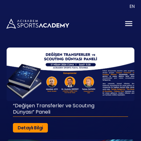
Hakkımızda
EN
Eğitimler
Etkinlikler
Danışmanlık
İletişim
“Değişen Transferler ve Scoutıng
Dünyası” Paneli
Detaylı Bilgi