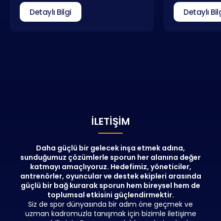
içermektedir. Antrenör eğitimi lisans
kulüplerde ve 
Detaylı Bilgi
Detaylı Bil
almakla birlikte sona eren bir süreç
yönetici olar
olmayıp antrenörlerin kendilerini
günümüz spo
düzenli olarak güncellemeleri
problemlerden 
gerekmektedir. Genel antrenör
Yöneticisi Eğiti
eğitimlerinin yanı sıra farklı uzmanlık
ötesinde spo
alanlarına yönelmeyi sağlayan
pozisyonlarda
kurslar da eğitim portföyümüzde
vereceği bilgil
yer almaktadır.
yöneticilerini
amaçlamaktad
katılan kişiler
network oluşt
İLETIŞIM
fırsatlarında
konusunda bü
edeceklerdir.
Daha güçlü bir gelecek inşa etmek adına,
sunduğumuz çözümlerle sporun her alanına değer
katmayı amaçlıyoruz. Hedefimiz, yöneticiler,
antrenörler, oyuncular ve destek ekipleri arasında
güçlü bir bağ kurarak sporun hem bireysel hem de
toplumsal etkisini güçlendirmektir.
Siz de spor dünyasında bir adım öne geçmek ve
uzman kadromuzla tanışmak için bizimle iletişime