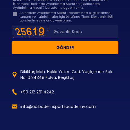
Acıbadem Poliklinikleri A.Ş. Kişisel Verilerin Elde Edilmesi ve
İşlenmesi Hakkında Aydınlatma Metni’ne (“Acıbadem
Aydınlatma Metni”)
buradan
ulaşabilirsiniz.
Acıbadem Aydınlatma Metni kapsamında bilgilendirme,
tanıtım ve hatırlatmalar için tarafıma
Ticari Elektronik İleti
gönderilmesine onay veriyorum.
GÖNDER
Dikilitaş Mah. Hakkı Yeten Cad. Yeşilçimen Sok.
No:10 34349 Fulya, Beşiktaş
+90 212 261 4242
info@acibademsportsacademy.com