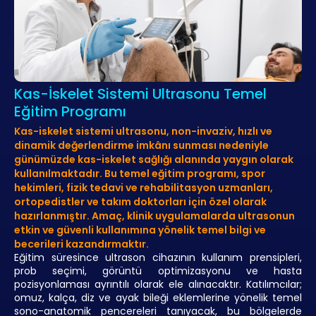
Kas-İskelet Sistemi Ultrasonu Temel
Eğitim Programı
Kas-iskelet sistemi ultrasonu, non-invaziv, hızlı ve
dinamik değerlendirme imkânı sunması nedeniyle
günümüzde kas-iskelet sağlığı alanında yaygın olarak
kullanılmaktadır. Bu temel eğitim programı, spor
hekimleri, fizik tedavi ve rehabilitasyon uzmanları,
ortopedistler ve takım doktorları için özel olarak
hazırlanmıştır. Amaç, klinik uygulamalarda ultrasonun
etkin ve güvenli kullanımına yönelik temel bilgi ve
becerileri kazandırmaktır.
Eğitim süresince ultrason cihazının kullanım prensipleri,
prob seçimi, görüntü optimizasyonu ve hasta
pozisyonlaması ayrıntılı olarak ele alınacaktır. Katılımcılar;
omuz, kalça, diz ve ayak bileği eklemlerine yönelik temel
sono-anatomik pencereleri tanıyacak, bu bölgelerde